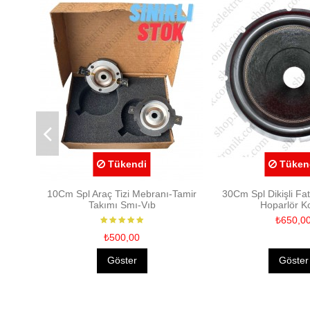
Tükendi
Tüken
10Cm Spl Araç Tizi Mebranı-Tamir
30Cm Spl Dikişli Fa
Takımı Smı-Vıb
Hoparlör Ko
₺650,0
₺500,00
Göster
Göster