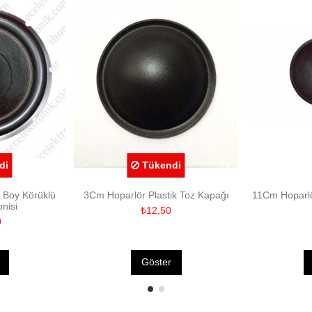
di
Tükendi
t Boy Körüklü
3Cm Hoparlör Plastik Toz Kapağı
11Cm Hoparlö
nisi
₺12,50
0
Göster