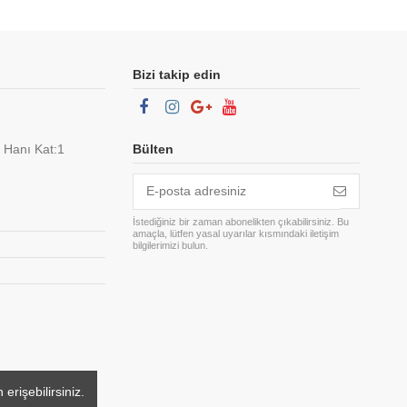
Bizi takip edin
 Hanı Kat:1
Bülten
İstediğiniz bir zaman abonelikten çıkabilirsiniz. Bu
amaçla, lütfen yasal uyarılar kısmındaki iletişim
bilgilerimizi bulun.
erişebilirsiniz.