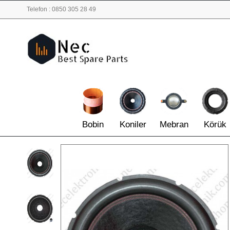
Telefon : 0850 305 28 49
Bobin
Koniler
Mebran
Körük