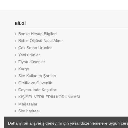
BİLGİ
Banka Hesap Bilgileri
Bobin Ölçüsü Nasıl Alınır
Çok Satan Ürünler
Yeni ürünler
Fiyatı düşenler
Kargo
Site Kullanım Şartları
Gizlilik ve Güvenlik
Cayma-İade Koşulları
KİŞİSEL VERİLERİN KORUNMASI
Mağazalar
Site haritası
Bizimle iletişime geçin
Daha iyi bir alışveriş deneyimi için yasal düzenlemelere uygun çerezl