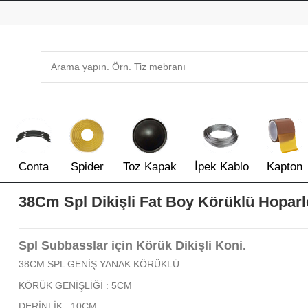
Conta
Spider
Toz Kapak
İpek Kablo
Kapton
38Cm Spl Dikişli Fat Boy Körüklü Hoparl
Spl Subbasslar için Körük Dikişli Koni.
38CM SPL GENİŞ YANAK KÖRÜKLÜ
KÖRÜK GENİŞLİĞİ : 5CM
DERİNLİK : 10CM