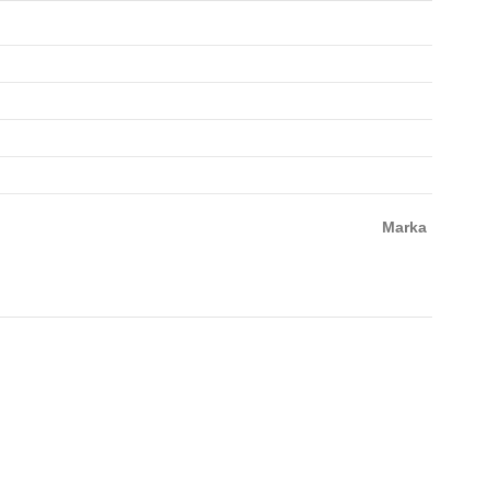
Marka
-₺76,0