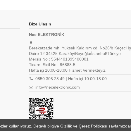
Bize Ulaşın
Nec ELEKTRONİK
Bereketzade mh. Yüksek Kaldırım cd. No26/b Keçeci İş
Daire:12 34425 Karaköy/Beyoğlu/İstanbul/Türkiye
Mersis No : 5544401399400001
Ticaret Sicil No : 96888-5
Hafta içi 10:00-18:00 Hizmet Vermekteyiz.
0850 305 28 49 | Hafta içi 10:00-18:00
info@necelektronik,com
er kullanıyoruz. Detaylı bilgiye Gizlilik ve Çerez Politikası sayfamızdan 