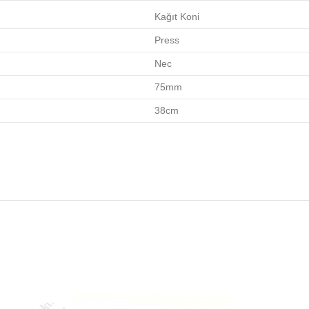
Kağıt Koni
Press
Nec
75mm
38cm