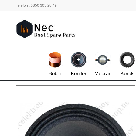
Telefon : 0850 305 28 49
Bobin
Koniler
Mebran
Körük