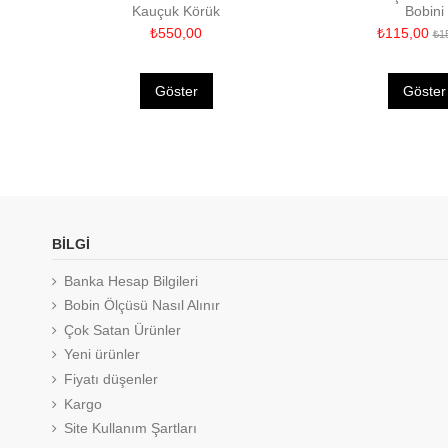
Kauçuk Körük
Bobini
₺550,00
₺115,00
₺1
Göster
Göster
BİLGİ
Banka Hesap Bilgileri
Bobin Ölçüsü Nasıl Alınır
Çok Satan Ürünler
Yeni ürünler
Fiyatı düşenler
Kargo
Site Kullanım Şartları