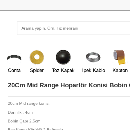
Conta
Spider
Toz Kapak
İpek Kablo
Kapton
20Cm Mid Range Hoparlör Konisi Bobin 
20cm Mid range konisi,
Derinlik : 4cm
Bobin Çapı 2.5cm
Bez Kenar Körüklü 2 Boğumlu