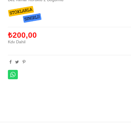
₺200,00
Kdv Dahil