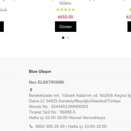
65Mm
50,00
₺650,00
₺2
Göster
Bize Ulaşın
Nec ELEKTRONİK
Bereketzade mh. Yüksek Kaldırım cd. No26/b Keçeci İş
Daire:12 34425 Karaköy/Beyoğlu/İstanbul/Türkiye
Mersis No : 5544401399400001
Ticaret Sicil No : 96888-5
Hafta içi 10:00-18:00 Hizmet Vermekteyiz.
0850 305 28 49 | Hafta içi 10:00-18:00