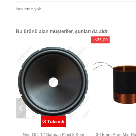
inceleme yok
Bu ürünü alan müşteriler, şunları da aldı:
-₺35,00
Tükendi
Nec-Gt4 12 Subbas Plastik Koni
30.5mm Araç Mid Ra