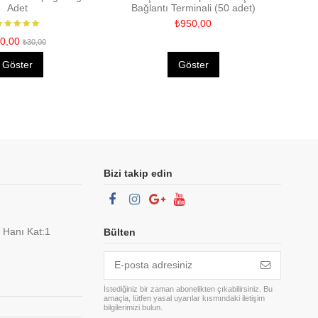
Adet
Bağlantı Terminali (50 adet)
₺950,00
0,00
₺30,00
Göster
Göster
Bizi takip edin
 Hanı Kat:1
Bülten
İstediğiniz bir zaman abonelikten çıkabilirsiniz. Bu
amaçla, lütfen yasal uyarılar kısmındaki iletişim
bilgilerimizi bulun.