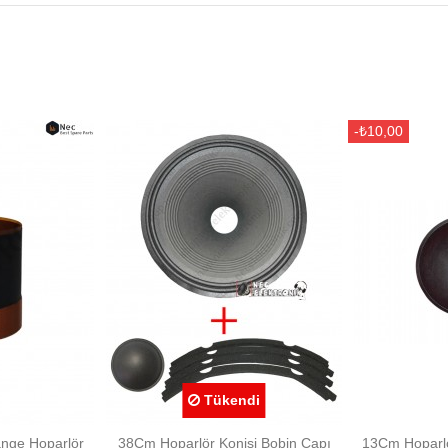
-₺10,00
Tükendi
nge Hoparlör
38Cm Hoparlör Konisi Bobin Çapı
13Cm Hoparlö