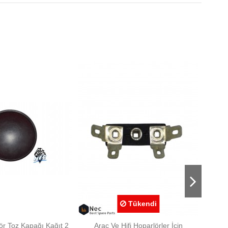
-₺25,0
Tükendi
r Toz Kapağı Kağıt 2
Araç Ve Hifi Hoparlörler İçin
TS-